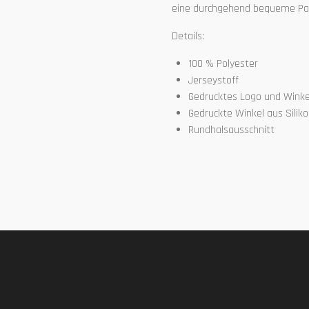
eine durchgehend bequeme Pa
Details:
100 % Polyester
Jerseystoff
Gedrucktes Logo und Winkel
Gedruckte Winkel aus Silik
Rundhalsausschnitt