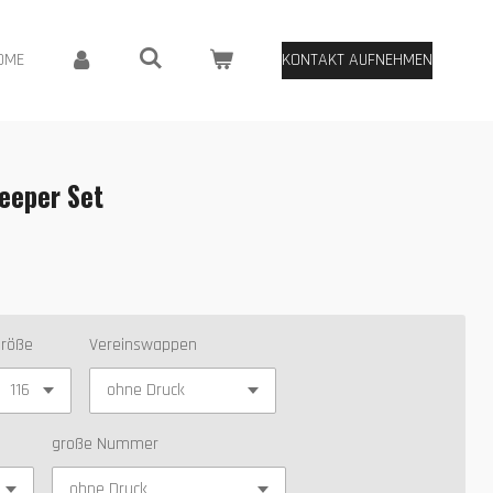
OME
KONTAKT AUFNEHMEN
eeper Set
röße
Vereinswappen
große Nummer