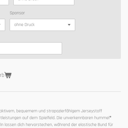
Sponsor
rb
aktivem, bequemem und strapazierfähigem Jerseystoff
estleistungen auf dem Spielfeld. Die unverkennbaren hummel®
ln lassen dich hervorstechen, während der elastische Bund für