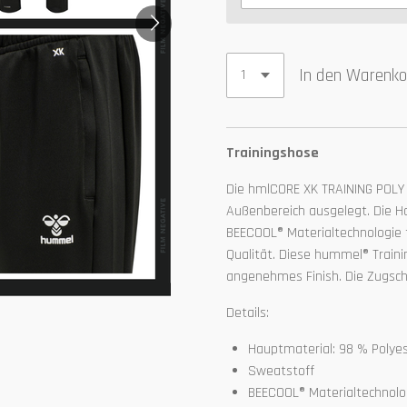
In den Warenko
Trainingshose
Die hmlCORE XK TRAINING POLY 
Außenbereich ausgelegt. Die 
BEECOOL® Materialtechnologie 
Qualität. Diese hummel® Train
angenehmes Finish. Die Zugsch
Details:
Hauptmaterial: 98 % Polyes
Sweatstoff
BEECOOL® Materialtechnolo