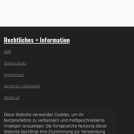
Rechtliches + Information
AGB
Datenschutz
Impressum
Versand + Retouren
Widerruf
Kontakt
Diese Website verwendet Cookies, um Ihr
Nutzererlebnis zu verbessern und maßgeschneiderte
© 2021 - 2026 ASF Amateursport Fanartikel
Anzeigen anzuzeigen. Die fortgesetzte Nutzung dieser
Website bestätigt Ihre Zustimmung zur Verwendung