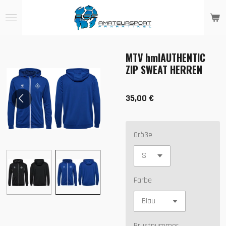
Zum
Hauptinhalt
springen
MTV hmlAUTHENTIC
ZIP SWEAT HERREN
35,00 €
Größe
Farbe
Brustnummer