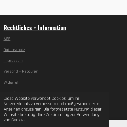
Rechtliches + Information
AGB
Datenschutz
Impressum
Versand + Retouren
Widerruf
Kontakt
Diese Website verwendet Cookies, um Ihr
Nutzererlebnis zu verbessern und maßgeschneiderte
© 2021 - 2026 ASF Amateursport Fanartikel
Anzeigen anzuzeigen. Die fortgesetzte Nutzung dieser
Website bestätigt Ihre Zustimmung zur Verwendung
von Cookies.